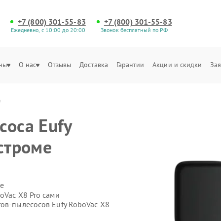
+7 (800) 301-55-83
+7 (800) 301-55-83
Ежедневно, с 10:00 до 20:00
Звонок бесплатный по РФ
ны
О нас
Отзывы
Доставка
Гарантии
Акции и скидки
Зая
е
соса Eufy
строме
е
oVac X8 Pro сами
тов-пылесосов Eufy RoboVac X8