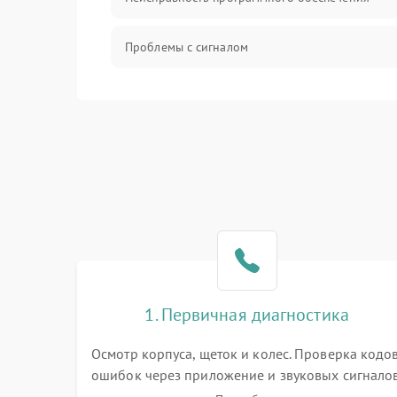
Проблемы с сигналом
Неисправность резервуаров и систем подачи
воды
Проблемы с механикой
Батарея
Режим работы
Программные сбои
1. Первичная диагностика
Осмотр корпуса, щеток и колес. Проверка кодо
ошибок через приложение и звуковых сигналов
Замер емкости аккумулятора и тестирование