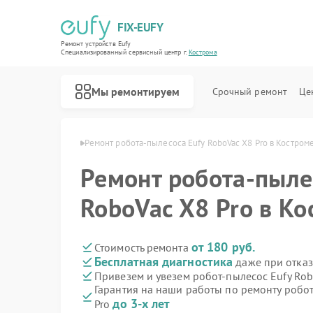
FIX-EUFY
Ремонт устройств Eufy
Специализированный cервисный центр г.
Кострома
Мы ремонтируем
Срочный ремонт
Це
сов Eufy в Костроме
Ремонт робота-пылесоса Eufy RoboVac X8 Pro в Костром
Ремонт робота-пыле
Ремонт вертикальных пылесосов Eufy
Ремонт камер видеонаблюдения Eufy
Ремонт видеодомофонов Eufy
RoboVac X8 Pro в Ко
от 180 руб.
Стоимость ремонта
Бесплатная диагностика
даже при отказ
Привезем и увезем робот-пылесос Eufy Rob
Гарантия на наши работы по ремонту робо
до 3-х лет
Pro