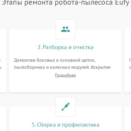
Этапы ремонта робота-пылесоса Eufy
2. Разборка и очистка
в
Демонтаж боковых и основной щеток,
.
пылесборника и колесных модулей. Вскрытие
корпуса робота. Тщательная очистка внутренних
Подробнее
полостей, шестерней и плат от скопившейся
пыли, волос и шерсти животных с
использованием сжатого воздуха и щеток.
5. Сборка и профилактика