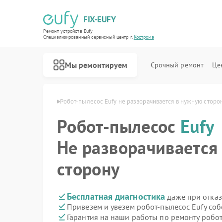
FIX-EUFY
Ремонт устройств Eufy
Специализированный cервисный центр г.
Кострома
Мы ремонтируем
Срочный ремонт
Це
сов Eufy в Костроме
Робот-пылесос Eufy не разворачивается в нужную сторо
Робот-пылесос
Eufy
Ремонт вертикальных пылесосов Eufy
Ремонт камер видеонаблюдения Eufy
Ремонт видеодомофонов Eufy
Не разворачивается
сторону
Бесплатная диагностика
даже при отказ
Привезем и увезем робот-пылесос Eufy со
Гарантия на наши работы по ремонту робо