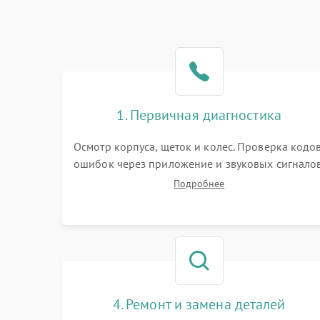
1. Первичная диагностика
Осмотр корпуса, щеток и колес. Проверка кодо
ошибок через приложение и звуковых сигналов
Замер емкости аккумулятора и тестирование
Подробнее
базовой станции зарядки. Оценка работы
лидара, бампера и датчиков падения для
локализации неисправности.
4. Ремонт и замена деталей