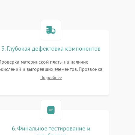
3. Глубокая дефектовка компонентов
Проверка материнской платы на наличие
окислений и выгоревших элементов. Прозвонка
цепей питания, тестирование приводных
Подробнее
моторов колес и турбины всасывания. Оценка
состояния оптических и инфракрасных
датчиков, а также механизма лазерного
дальномера.
6. Финальное тестирование и