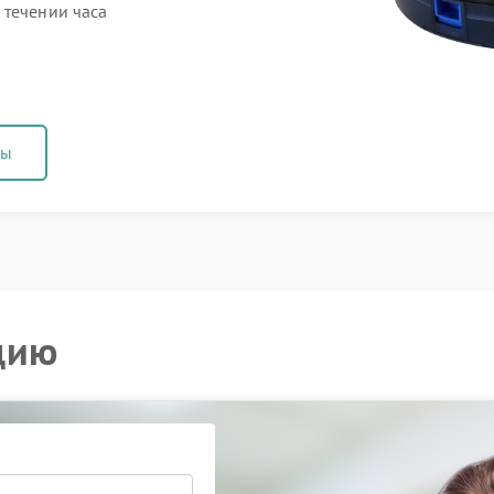
 течении часа
ны
цию