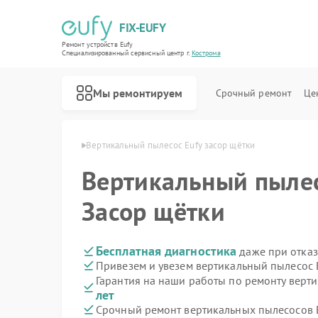
FIX-EUFY
Ремонт устройств Eufy
Специализированный cервисный центр г.
Кострома
Мы ремонтируем
Срочный ремонт
Це
сов Eufy в Костроме
Вертикальный пылесос Eufy засор щётки
Вертикальный пыле
Ремонт роботов-пылесосов Eufy
Ремонт камер видеонаблюдения Eufy
Ремонт видеодомофонов Eufy
Засор щётки
Бесплатная диагностика
даже при отказ
Привезем и увезем вертикальный пылесос 
Гарантия на наши работы по ремонту верт
лет
Срочный ремонт вертикальных пылесосов E