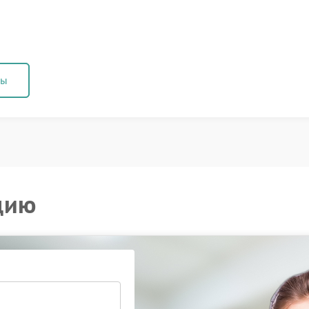
ны
цию