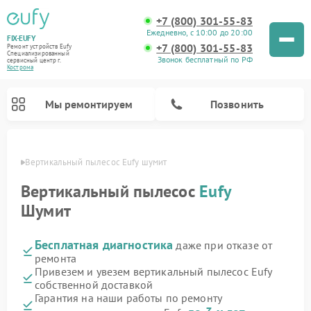
+7 (800) 301-55-83
Ежедневно, с 10:00 до 20:00
FIX-EUFY
+7 (800) 301-55-83
Ремонт устройств Eufy
Специализированный
Звонок бесплатный по РФ
cервисный центр г.
Кострома
Мы ремонтируем
Позвонить
троме
Вертикальный пылесос Eufy шумит
Вертикальный пылесос
Eufy
Шумит
Ремонт камер видеонаблюдения Eufy
Бесплатная диагностика
даже при отказе от
ремонта
Привезем и увезем вертикальный пылесос Eufy
собственной доставкой
Гарантия на наши работы по ремонту