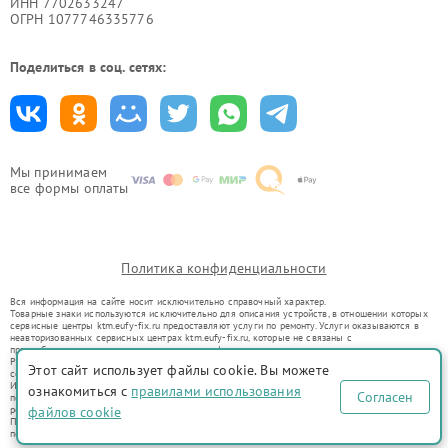
ИНН 7702633247
ОГРН 1077746335776
Поделиться в соц. сетях:
Мы принимаем
все формы оплаты
Политика конфиденциальности
Вся информация на сайте носит исключительно справочный характер.
Товарные знаки используются исключительно для описания устройств, в отношении которых
сервисные центры ktm.eufy-fix.ru предоставляют услуги по ремонту. Услуги оказываются в
неавторизованных сервисных центрах ktm.eufy-fix.ru, которые не связаны с
правообладателями товарных знаков или их официальными представителями.
Ремонт осуществляется для устройств, уже введенных в гражданский оборот в соответствии
Этот сайт использует файлы cookie. Вы можете
со статьей 1487 ГК РФ.
Использование товарных знаков не преследует цели индивидуализации услуг или введения
ознакомиться с
правилами использования
Согласен
потребителей в заблуждение, а служит для информирования о предоставляемых услугах по
ремонту техники указанных брендов.
файлов cookie
Представленная на сайте информация не является публичной офертой, определяемой
положениями Статьи 437(2) Гражданского кодекса РФ