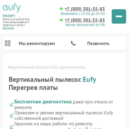
+7 (800) 301-55-83
Ежедневно, с 10:00 до 20:00
FIX-EUFY
+7 (800) 301-55-83
Ремонт устройств Eufy
Специализированный
Звонок бесплатный по РФ
cервисный центр г.
Кострома
Мы ремонтируем
Позвонить
троме
Вертикальный пылесос Eufy перегрев платы
Вертикальный пылесос
Eufy
Перегрев платы
Ремонт камер видеонаблюдения Eufy
Бесплатная диагностика
даже при отказе от
ремонта
Привезем и увезем вертикальный пылесос Eufy
собственной доставкой
Гарантия на наши работы по ремонту