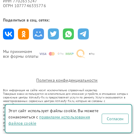
ИНН 7702633247
ОГРН 1077746335776
Поделиться в соц. сетях:
Мы принимаем
все формы оплаты
Политика конфиденциальности
Вся информация на сайте носит исключительно справочный характер.
Товарные знаки используются исключительно для описания устройств, в отношении которых
сервисные центры ktm.eufy-fix.ru предоставляют услуги по ремонту. Услуги оказываются в
неавторизованных сервисных центрах ktm.eufy-fix.ru, которые не связаны с
правообладателями товарных знаков или их официальными представителями.
Ремонт осуществляется для устройств, уже введенных в гражданский оборот в соответствии
Этот сайт использует файлы cookie. Вы можете
со статьей 1487 ГК РФ.
Использование товарных знаков не преследует цели индивидуализации услуг или введения
ознакомиться с
правилами использования
Согласен
потребителей в заблуждение, а служит для информирования о предоставляемых услугах по
ремонту техники указанных брендов.
файлов cookie
Представленная на сайте информация не является публичной офертой, определяемой
положениями Статьи 437(2) Гражданского кодекса РФ