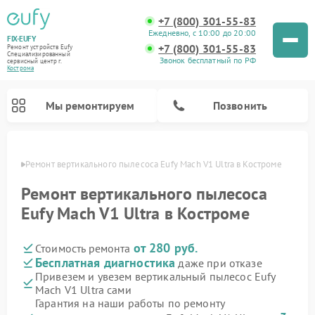
+7 (800) 301-55-83
Ежедневно, с 10:00 до 20:00
FIX-EUFY
+7 (800) 301-55-83
Ремонт устройств Eufy
Специализированный
Звонок бесплатный по РФ
cервисный центр г.
Кострома
Мы ремонтируем
Позвонить
троме
Ремонт вертикального пылесоса Eufy Mach V1 Ultra в Костроме
Ремонт вертикального пылесоса
Eufy Mach V1 Ultra в Костроме
Ремонт камер видеонаблюдения Eufy
от 280 руб.
Стоимость ремонта
Бесплатная диагностика
даже при отказе
Привезем и увезем вертикальный пылесос Eufy
Mach V1 Ultra сами
Гарантия на наши работы по ремонту