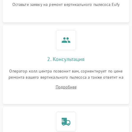
Оставьте заявку на ремонт вертикального пылесоса Eufy
Поломка системы
автоматического
1500 ₽
Подробнее →
отключения
Неисправность системы
1500 ₽
Подробнее →
управления
Поломка системы
1000 ₽
Подробнее →
освещения (если есть)
2. Консультация
Повреждение внутренних
500 ₽
Подробнее →
Оператор колл центра позвонит вам, сориентирует по цене
проводов
ремонта вашего вертикального пылесоса а также ответит на
все ваши вопросы.
Подробнее
Поломка системы защиты
1000 ₽
Подробнее →
от перегрузок
Повреждение системы
защиты от короткого
1500 ₽
Подробнее →
замыкания