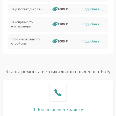
Не работает дисплей
1600 ₽
Подробнее →
Засор
Неисправность
Привод
1500 ₽
Подробнее →
аккумулятора
Мотор
Поломка зарядного
1000 ₽
Подробнее →
устройства
Защита
Неисправность двигателя
2000 ₽
Подробнее →
Корпус/Герметичность
Поломка кнопки
Этапы ремонта вертикального пылесоса Eufy
500 ₽
Подробнее →
включения/выключения
Электронные компоненты
Неисправность системы
1000 ₽
Подробнее →
индикации
Неисправность системы
1000 ₽
Подробнее →
защиты от перегрева
1. Вы оставляете заявку