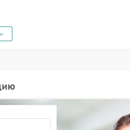
ны
цию