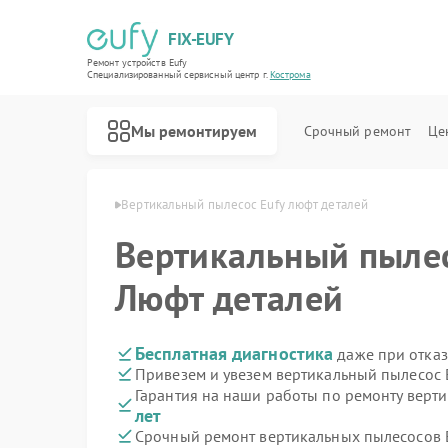
FIX-EUFY
Ремонт устройств Eufy
Специализированный cервисный центр г.
Кострома
Мы ремонтируем
Срочный ремонт
Це
сов Eufy в Костроме
Вертикальный пылесос Eufy люфт деталей
Вертикальный пыле
Ремонт роботов-пылесосов Eufy
Ремонт камер видеонаблюдения Eufy
Ремонт видеодомофонов Eufy
Люфт деталей
Бесплатная диагностика
даже при отказ
Привезем и увезем вертикальный пылесос 
Гарантия на наши работы по ремонту верт
лет
Срочный ремонт вертикальных пылесосов E