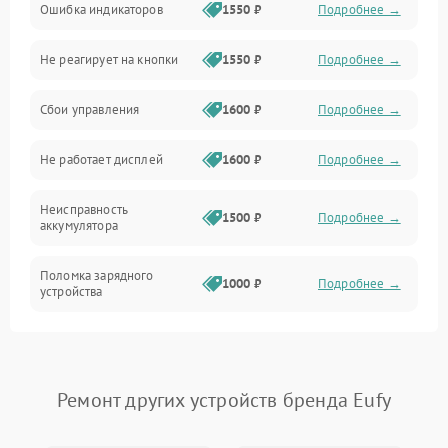
Ошибка индикаторов
1550 ₽
Подробнее →
Аккумулятор
Не реагирует на кнопки
1550 ₽
Подробнее →
Работа системы
Сбои управления
1600 ₽
Подробнее →
Всасывание
Не работает дисплей
1600 ₽
Подробнее →
Засор
Неисправность
Привод
1500 ₽
Подробнее →
аккумулятора
Мотор
Поломка зарядного
1000 ₽
Подробнее →
устройства
Защита
Неисправность двигателя
2000 ₽
Подробнее →
Корпус/Герметичность
Поломка кнопки
Ремонт других устройств бренда Eufy
500 ₽
Подробнее →
включения/выключения
Электронные компоненты