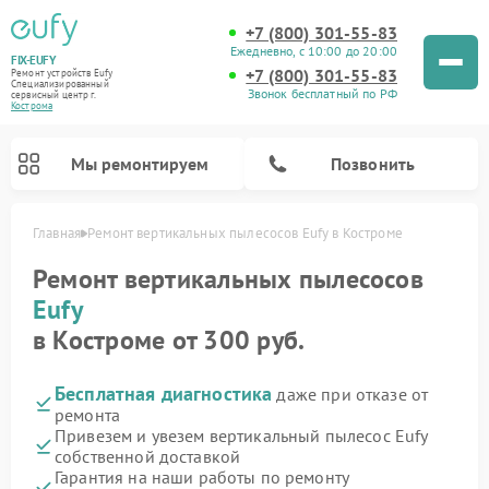
+7 (800) 301-55-83
Ежедневно, с 10:00 до 20:00
FIX-EUFY
+7 (800) 301-55-83
Ремонт устройств Eufy
Специализированный
Звонок бесплатный по РФ
cервисный центр г.
Кострома
Мы ремонтируем
Позвонить
Главная
Ремонт вертикальных пылесосов Eufy в Костроме
Ремонт вертикальных пылесосов
Eufy
Ремонт камер видеонаблюдения Eufy
в Костроме от 300 руб.
Бесплатная диагностика
даже при отказе от
ремонта
Привезем и увезем вертикальный пылесос Eufy
собственной доставкой
Гарантия на наши работы по ремонту