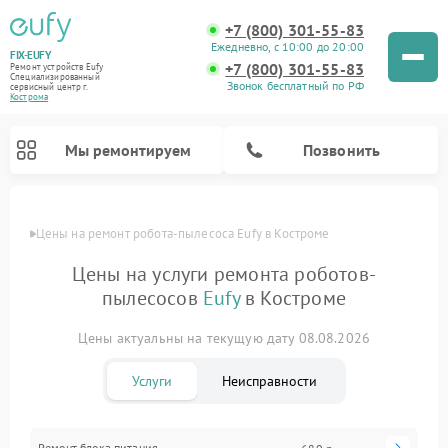
+7 (800) 301-55-83
Ежедневно, с 10:00 до 20:00
FIX-EUFY
+7 (800) 301-55-83
Ремонт устройств Eufy
Специализированный
Звонок бесплатный по РФ
cервисный центр г.
Кострома
Мы ремонтируем
Позвонить
Цены
Цены на ремонт робота-пылесоса Eufy в Костроме
Цены на услуги ремонта роботов-
пылесосов
Eufy
в Костроме
Ремонт вертикальных пылесосов Eufy
Ремонт камер видеонаблюдения Eufy
Цены актуальны на текущую дату 08.08.2026
Услуги
Неисправности
Ремонт блока питания