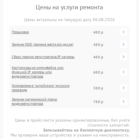
Цены на услуги ремонта
Цены актуальны на текущую дату 06.08.2026
Прошивка
480 р
Замена HDD (замена жёсткого диска)
480 р
Сброс пароля регистратора/IP камеры
480 р
Кастомизация интерфейса или
функций IP камеры или
680 р
видеорегистратора
Исправление "китайского" русского
580 р
перевода
Замена материнской платы
780 р
видеорегистратора
Цены в прайс-листе указаны ориентировочные, без учета
стоимости запчастей.
Записывайтесь на бесплатную диагностику.
Мы проверим ваше устройство и укажем на неисправность.