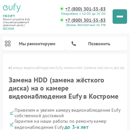
+7 (800) 301-55-83
Ежедневно, с 10:00 до 20:00
FIX-EUFY
+7 (800) 301-55-83
Ремонт устройств Eufy
Специализированный
Звонок бесплатный по РФ
cервисный центр г.
Кострома
Мы ремонтируем
Позвонить
троме
Камера видеонаблюдения Eufy замена hdd (замена жёсткого диска)
Замена HDD (замена жёсткого
диска) на о камере
Ремонт вертикальных пылесосов Eufy
видеонаблюдения Eufy в Костроме
Привезем и увезем камеру видеонаблюдения Eufy
собственной доставкой
Гарантия на наши работы по ремонту камер
до 3-х лет
видеонаблюдения Eufy