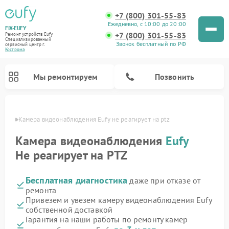
+7 (800) 301-55-83
Ежедневно, с 10:00 до 20:00
FIX-EUFY
+7 (800) 301-55-83
Ремонт устройств Eufy
Специализированный
Звонок бесплатный по РФ
cервисный центр г.
Кострома
Мы ремонтируем
Позвонить
троме
Камера видеонаблюдения Eufy не реагирует на ptz
Камера видеонаблюдения
Eufy
Не реагирует на PTZ
Ремонт вертикальных пылесосов Eufy
Бесплатная диагностика
даже при отказе от
ремонта
Привезем и увезем камеру видеонаблюдения Eufy
собственной доставкой
Гарантия на наши работы по ремонту камер