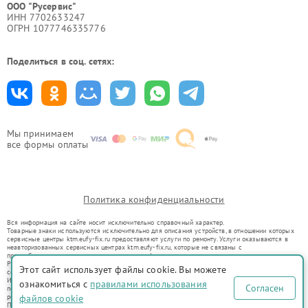
ООО "Русервис"
ИНН 7702633247
ОГРН 1077746335776
Поделиться в соц. сетях:
Мы принимаем
все формы оплаты
Политика конфиденциальности
Вся информация на сайте носит исключительно справочный характер.
Товарные знаки используются исключительно для описания устройств, в отношении которых
сервисные центры ktm.eufy-fix.ru предоставляют услуги по ремонту. Услуги оказываются в
неавторизованных сервисных центрах ktm.eufy-fix.ru, которые не связаны с
правообладателями товарных знаков или их официальными представителями.
Ремонт осуществляется для устройств, уже введенных в гражданский оборот в соответствии
Этот сайт использует файлы cookie. Вы можете
со статьей 1487 ГК РФ.
Использование товарных знаков не преследует цели индивидуализации услуг или введения
ознакомиться с
правилами использования
Согласен
потребителей в заблуждение, а служит для информирования о предоставляемых услугах по
ремонту техники указанных брендов.
файлов cookie
Представленная на сайте информация не является публичной офертой, определяемой