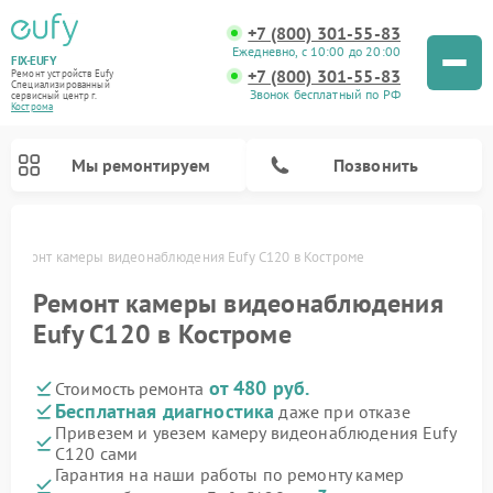
+7 (800) 301-55-83
Ежедневно, с 10:00 до 20:00
FIX-EUFY
+7 (800) 301-55-83
Ремонт устройств Eufy
Специализированный
Звонок бесплатный по РФ
cервисный центр г.
Кострома
Мы ремонтируем
Позвонить
Ремонт камеры видеонаблюдения Eufy C120 в Костроме
Ремонт камеры видеонаблюдения
Eufy C120 в Костроме
Ремонт вертикальных пылесосов Eufy
от 480 руб.
Стоимость ремонта
Бесплатная диагностика
даже при отказе
Привезем и увезем камеру видеонаблюдения Eufy
C120 сами
Гарантия на наши работы по ремонту камер