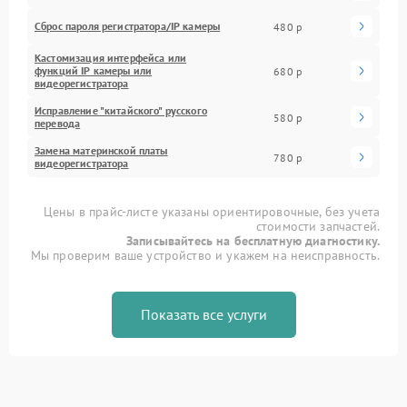
Сброс пароля регистратора/IP камеры
480 р
Кастомизация интерфейса или
функций IP камеры или
680 р
видеорегистратора
Исправление "китайского" русского
580 р
перевода
Замена материнской платы
780 р
видеорегистратора
Цены в прайс-листе указаны ориентировочные, без учета
стоимости запчастей.
Записывайтесь на бесплатную диагностику.
Мы проверим ваше устройство и укажем на неисправность.
Показать все услуги